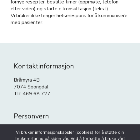
fornye resepter, bestille timer (oppmøte, telefon
eller video) og starte e-konsultasjon (tekst).
Vi bruker ikke lenger helserespons for å kommunisere
med pasienter.
Kontaktinformasjon
Bråmyra 4B
7074 Spongdal
Tlf: 469 68 727
Personvern
Personvern
Vi bruker informasjonskapsler (cookies) for å støtte din
Cookies
brukererfaring på siden vår. Ved å fortsette å bruke vårt