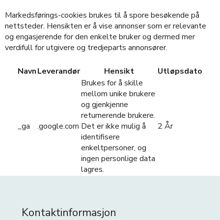
Markedsførings-cookies brukes til å spore besøkende på
nettsteder. Hensikten er å vise annonser som er relevante
og engasjerende for den enkelte bruker og dermed mer
verdifull for utgivere og tredjeparts annonsører.
Navn
Leverandør
Hensikt
Utløpsdato
Brukes for å skille
mellom unike brukere
og gjenkjenne
returnerende brukere.
_ga
.google.com
Det er ikke mulig å
2 År
identifisere
enkeltpersoner, og
ingen personlige data
lagres.
Kontaktinformasjon