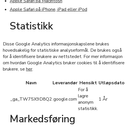
Apple Safari på Macintosh
Apple Safari på iPhone, iPad eller iPod
Statistikk
Disse Google Analytics informasjonskapslene brukes
hovedsakelig for statistiske analyseformål. De brukes også
for å identifisere brukere av nettstedet. For mer informasjon
om hvordan Google Analytics bruker cookies til å identifisere
brukere, se
her
.
Navn
Leverandør
Hensikt
Utløpsdato
For å
lagre
_ga_TW75X9D8Q2
.google.com
1 År
anonym
statistikk.
Markedsføring